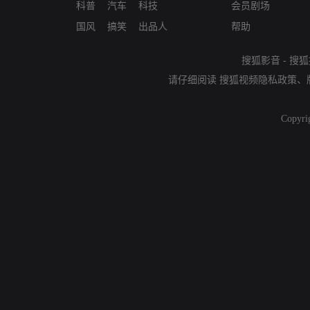
科普
汽车
科技
会员剧场
国风
搞笑
出品人
帮助
搜狐影音
-
搜狐
请仔细阅读
搜狐视频隐私政策
、
Copyri