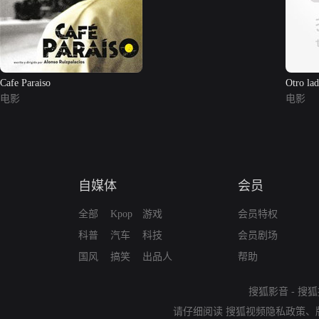
Cafe Paraiso
Otro lad
电影
电影
自媒体
会员
全部
Kpop
游戏
会员特权
科普
汽车
科技
会员剧场
国风
搞笑
出品人
帮助
搜狐影音
-
搜狐
请仔细阅读
搜狐视频隐私政策
、