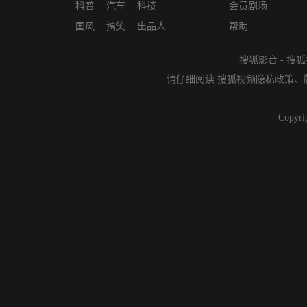
科普
汽车
科技
会员剧场
国风
搞笑
出品人
帮助
搜狐影音
-
搜狐
请仔细阅读
搜狐视频隐私政策
、
Copyri