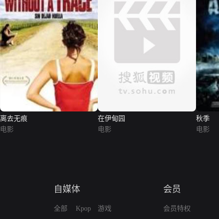
离去无痕
在伊甸园
秋季
电影
电影
电影
自媒体
会员
全部
Kpop
游戏
会员特权