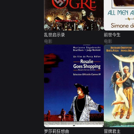
乱世启示录
前世今生
电影
电影
罗莎莉狂想曲
冒牌君主