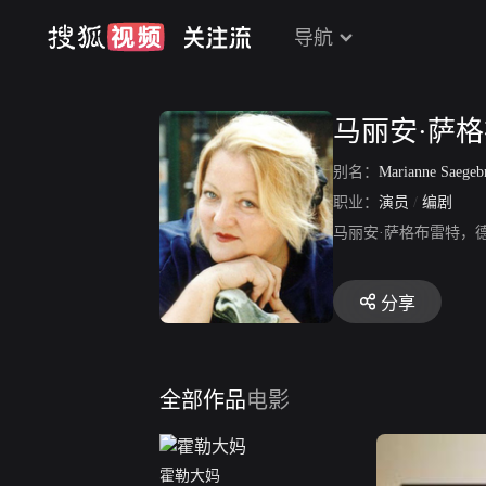
导航
马丽安·萨
别名：
Marianne Saegeb
职业：
演员
/
编剧
马丽安·萨格布雷特，
分享
全部作品
电影
霍勒大妈