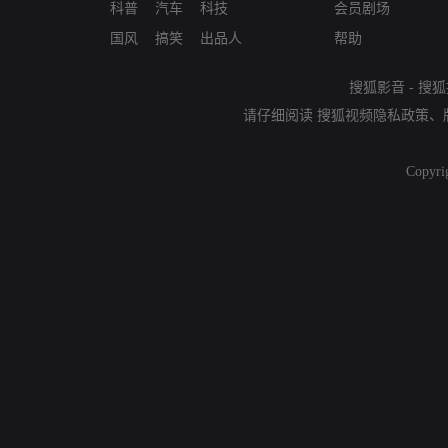
科普
汽车
科技
会员剧场
国风
搞笑
出品人
帮助
搜狐影音
-
搜狐
请仔细阅读
搜狐视频隐私政策
、
Copyri