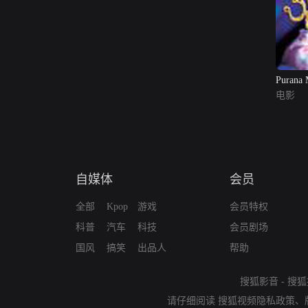
Purana 
电影
自媒体
会员
全部
Kpop
游戏
会员特权
科普
汽车
科技
会员剧场
国风
搞笑
出品人
帮助
搜狐影音
-
搜狐
请仔细阅读
搜狐视频隐私政策
、