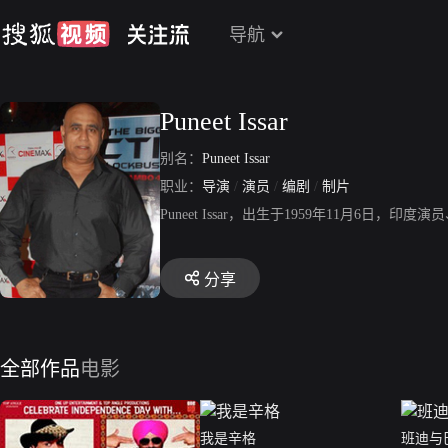
导航
Puneet Issar
别名：
Puneet Issar
职业：
导演
/
演员
/
编剧
/
制片
Puneet Issar，出生于1959年11月
分享
全部作品
电影
我是辛格
班迪与