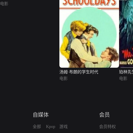
电影
汤姆·布朗的学生时代
珀林先
电影
电影
自媒体
会员
全部
Kpop
游戏
会员特权