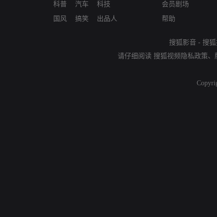
科普
汽车
科技
会员剧场
国风
搞笑
出品人
帮助
搜狐影音
-
搜狐
请仔细阅读
搜狐视频隐私政策
、
Copyri