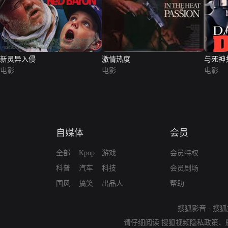
新灵异入侵
激情热度
与死神
电影
电影
电影
自媒体
会员
全部
Kpop
游戏
会员特权
科普
汽车
科技
会员剧场
国风
搞笑
出品人
帮助
搜狐影音
-
搜狐
请仔细阅读
搜狐视频隐私政策
、