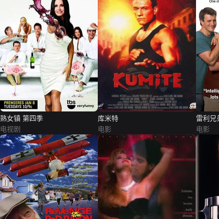
熟女镇 第四季
库米特
雷利兄
电视剧
电影
电影