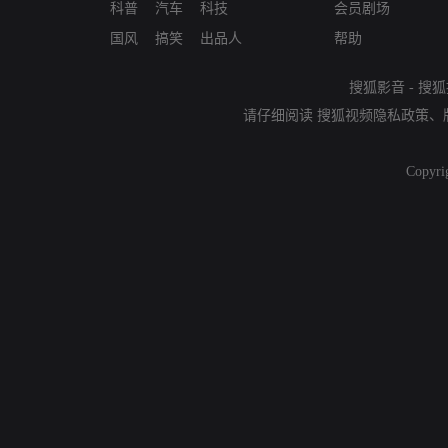
科普
汽车
科技
会员剧场
国风
搞笑
出品人
帮助
搜狐影音
-
搜狐
请仔细阅读
搜狐视频隐私政策
、
Copyri