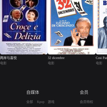
两岸与喜悦
32 dicembre
Cosi Par
电影
电影
电影
自媒体
会员
全部
Kpop
游戏
会员特权