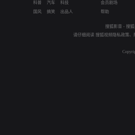
科普
汽车
科技
会员剧场
国风
搞笑
出品人
帮助
搜狐影音
-
搜狐
请仔细阅读
搜狐视频隐私政策
、
Copyri