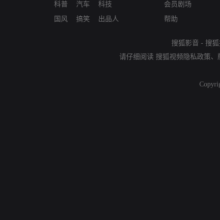
科普
汽车
科技
会员剧场
国风
搞笑
出品人
帮助
搜狐影音
-
搜狐
请仔细阅读
搜狐视频隐私政策
、
Copyri