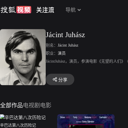
导航
Jácint Juhász
别名：
Jácint Juhász
职业：
演员
JácintJuhász，演员，参演电影《无望的人们》《D
分享
全部作品
电视剧
电影
辛巴达第八次历险记