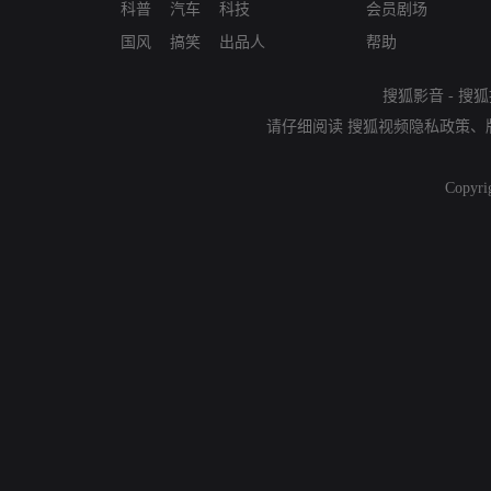
科普
汽车
科技
会员剧场
国风
搞笑
出品人
帮助
搜狐影音
-
搜狐
请仔细阅读
搜狐视频隐私政策
、
Copyri