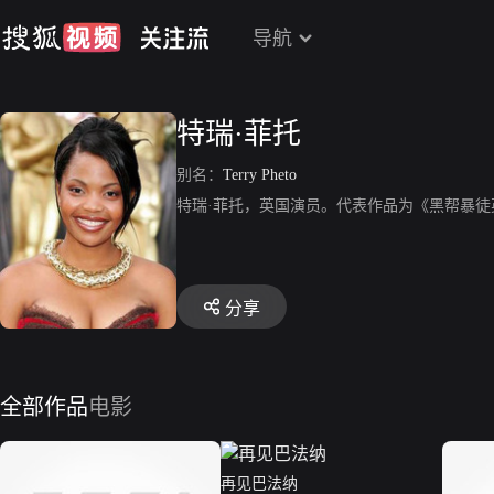
导航
特瑞·菲托
别名：
Terry Pheto
特瑞·菲托，英国演员。代表作品为《黑帮暴
分享
全部作品
电影
再见巴法纳