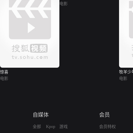
电影
惊喜
牧羊少
电影
电影
自媒体
会员
全部
Kpop
游戏
会员特权