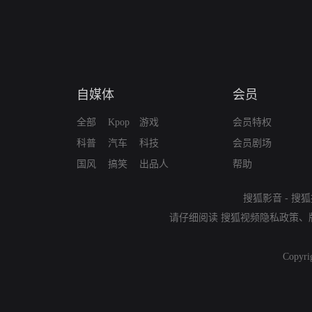
自媒体
会员
全部
Kpop
游戏
会员特权
科普
汽车
科技
会员剧场
国风
搞笑
出品人
帮助
搜狐影音
-
搜狐
请仔细阅读
搜狐视频隐私政策
、
Copyri