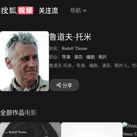
导航
鲁道夫·托米
别名：
Rudolf Thome
职业：
导演
/
演员
/
编剧
/
制片
鲁道夫·托米，导演、编剧、演员、制片人。
分享
全部作品
电影
Venus T