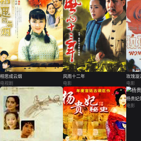
相思成云烟
风雨十二年
玫瑰漩
电视剧
电影
电影
杨贵妃
电影