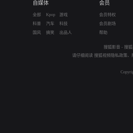
自媒体
会员
全部
Kpop
游戏
会员特权
科普
汽车
科技
会员剧场
国风
搞笑
出品人
帮助
搜狐影音
-
搜狐
请仔细阅读
搜狐视频隐私政策
、
Copyri