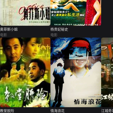
奥菲斯小姐
杨贵妃秘史
电影
电影
教堂脱险
情海浪花
江城奇