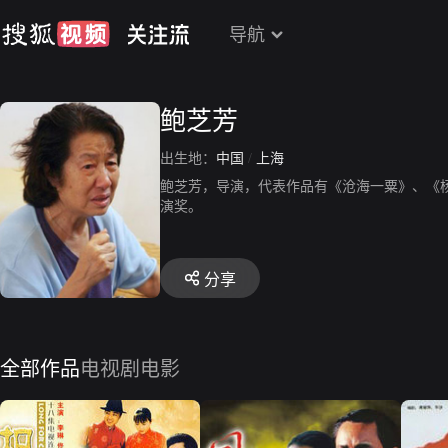
导航
鲍芝芳
出生地：
中国
/
上海
鲍芝芳，导演，代表作品有《沧海一粟》、《
演奖。
分享
全部作品
电视剧
电影