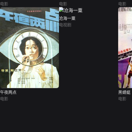
电影
电影
电影
沧海一粟
电视剧
午夜两点
黑蜻蜓
电影
电影