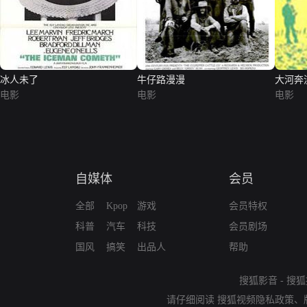
冰人未了
牛仔路漫漫
大河奔
电影
电影
电影
自媒体
会员
全部
Kpop
游戏
会员特权
科普
汽车
科技
会员剧场
国风
搞笑
出品人
帮助
搜狐影音
-
搜狐
请仔细阅读
搜狐视频隐私政策
、