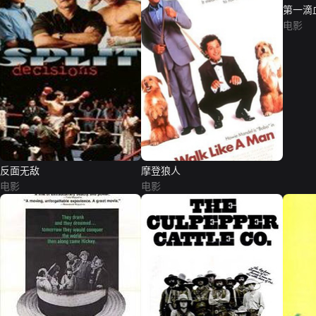
第一滴血
版）
电影
反面无敌
摩登狼人
电影
电影