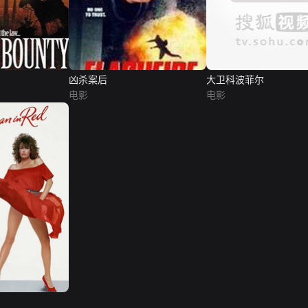
凶杀案后
大卫科波菲尔
电影
电影