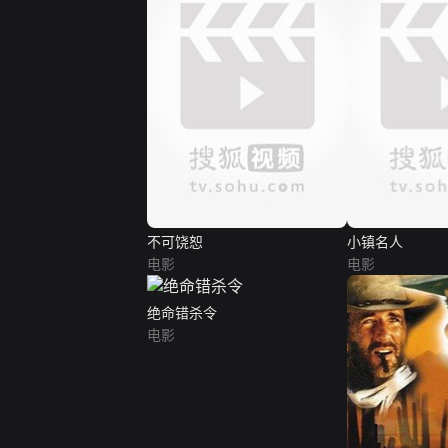
不可饶恕
小镇名人
电影
电影
绝命错杀令
电影