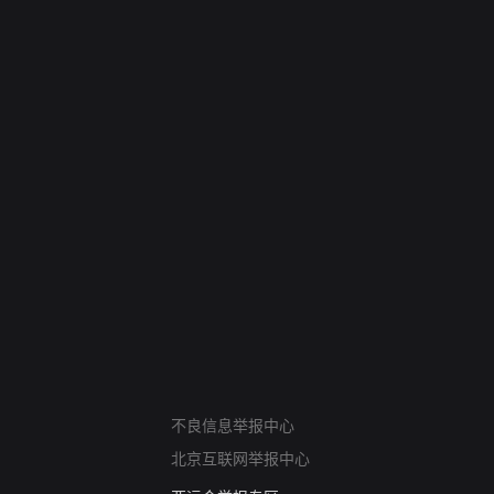
网络暴力有害信息举报
不良信息举报中心
12318 文化市场举报
北京互联网举报中心
算法推荐专项举报