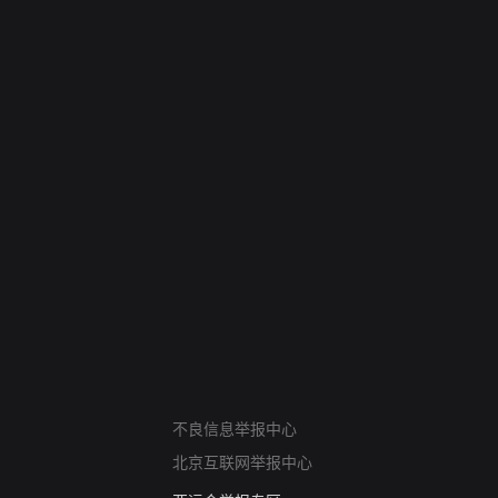
网络暴力有害信息举报
不良信息举报中心
12318 文化市场举报
北京互联网举报中心
算法推荐专项举报