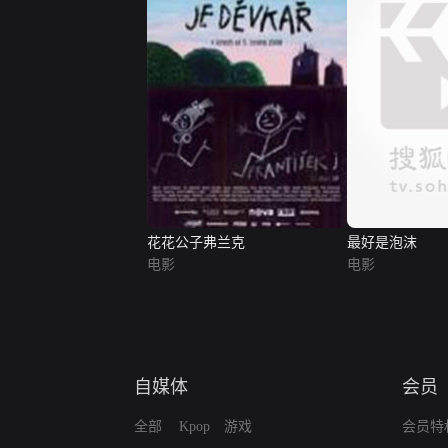
花花公子弗兰克
最好是泡沫
电影
电影
自媒体
会员
全部
Kpop
游戏
会员特