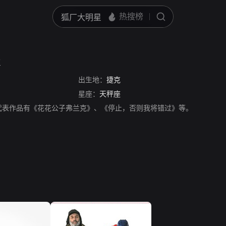
k
出生地：
捷克
星座：
天秤座
k，演员，代表作品有《花花公子弗兰克》、《停止，否则我将错过》等。