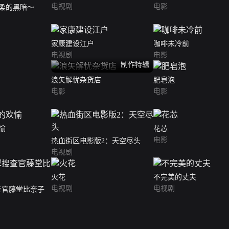
电视剧
电影
柔的黑暗～
家康建设江户
咖啡未冷前
电视剧
电影
制作特辑
浪矢解忧杂货店
肥皂泡
电影
电影
愉
花芯
电影
热血街区电影版2：天空尽头
电视剧
火花
不完美的丈夫
电视剧
电视剧
查官藤堂比奈子