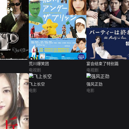
荒川爆笑团
宴会结束了特别篇
电视剧
电视剧
飞上长空
强风正劲
电影
电影