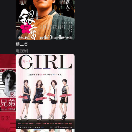
银二贯
电视剧