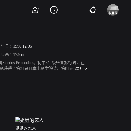
生日：
1990.12.06
身高：
173cm
ardustPromotion。初中3年级毕业旅行时，在
展开
影获得了第31届日本电影学院奖、第81届日本电
吹拂》。2010年7月7日，其出演的电视剧《美
》播出。2015年，他出演了NHK幻想大河剧《精
侦推理剧《ON异常犯罪搜查官藤堂比奈子》和电影
叔的爱》，并凭借该剧获得第22届日刊体育日剧奖
姐姐的恋人