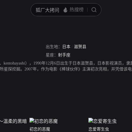
出生地：
日本
/
滋贺县
星座：
射手座
ntohayashi），1990年12月6日出生于日本滋贺县，日本影视演员，隶属St
所星探挖掘。2007年，作为电影《棒球伙伴》主演初次亮相，并凭借该电
2008年，主演体育题材电影《跳水男孩》。2009年，主演体育片《强风
主演喜剧《荒川爆笑团》。2014年4月10日，其主演的NHK时代剧《银二贯
《苦中带甜的滋味》和热血动作剧《热血街区》。2016年，他参演了刑
年，出演了电影《青禾男高》和《解忧杂货店》。2018年，出演电视剧《大
年，一人分饰三角主演SP剧《世界由3构成》。
初恋的恶魔
恋爱寄生虫