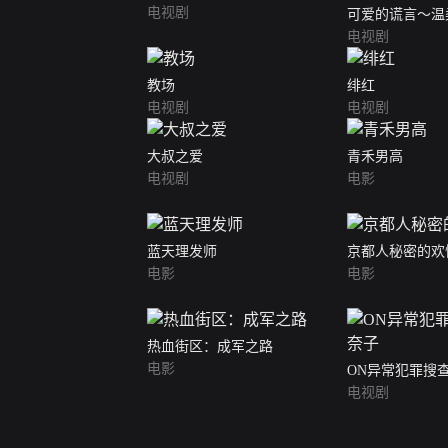
电视剧
可爱的谎言～温
电视剧
教场
绯红
电视剧
电视剧
大叔之爱
青禾男高
电视剧
电影
蓝天理发师
京都人秘密的欢
电影
电影
热血街区：成军之路
电影
ON异常犯罪搜
电视剧