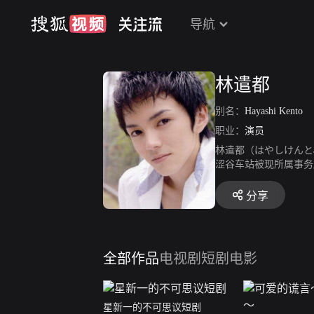
导航
林遣都
别名：
Hayashi Kento
职业：
演员
林遣都（はやしけんと、ke
涩谷车站被现所属事务
影旬报奖等多个新人奖。
丘》播出。2011年，
分享
灵守护人》、漫改电影
《肥皂泡》。2017
最佳男配角奖。2020
全部作品
电视剧
短剧
电影
星新一的不可思议短剧