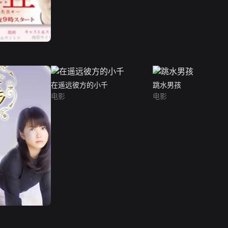
在遥远彼方的小千
跳水男孩
电影
电影