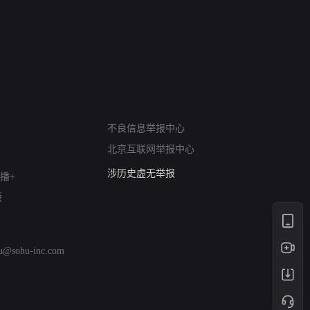
网络暴力有害信息举报
12318 文化市场举报
不良信息举报中心
算法推荐专项举报
北京互联网举报中心
亚运会举报专区
涉历史虚无举报
播+
网络谣言信息专项
版
涉政举报入口
涉未成年人举报
清朗自媒体乱象举报
hu@sohu-inc.com
涉民族宗教有害信息举报
清朗·生活服务类内容举报
清朗春节网络环境整治