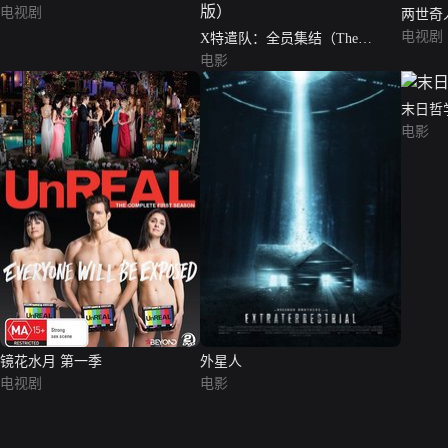
电视剧
两世奇人
Time S
电视剧
X特遣队：全员集结（The
Suicide Squad）（普通话版）
电影
末日哲
电影
镜花水月 第一季
外星人
电视剧
电影