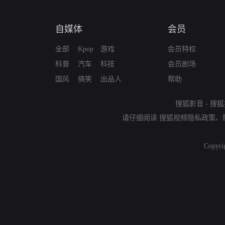
自媒体
会员
全部
Kpop
游戏
会员特权
科普
汽车
科技
会员剧场
国风
搞笑
出品人
帮助
搜狐影音
-
搜狐
请仔细阅读
搜狐视频隐私政策
、
Copyri