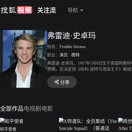
导航
弗雷迪·史卓玛
别名：
Freddie Stroma
职业：
演员
/
模特
弗雷迪·史卓玛，1987年1月8日生于英国阿
男模。在决定到《哈利-波特与混血王子》剧
分享
全部作品
电视剧
电影
和平使者