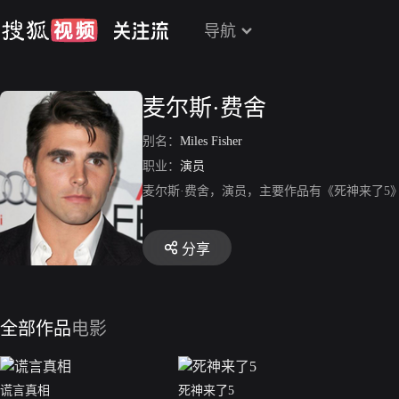
导航
麦尔斯·费舍
别名：
Miles Fisher
职业：
演员
麦尔斯·费舍，演员，主要作品有《死神来了5
分享
全部作品
电影
谎言真相
死神来了5