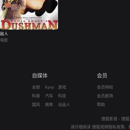
敌人
电影
自媒体
会员
全部
Kpop
游戏
会员特权
科普
汽车
科技
会员剧场
国风
搞笑
出品人
帮助
搜狐影音
-
搜狐
请仔细阅读
搜狐视频隐私政策
、