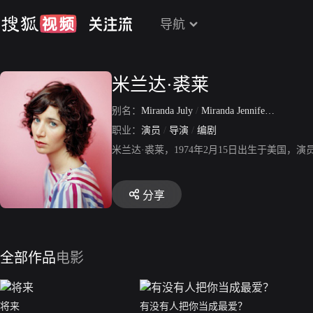
导航
米兰达·裘莱
别名：
Miranda July
/
Miranda Jennifer Grossinger
职业：
演员
/
导演
/
编剧
米兰达·裘莱，1974年2月15日出生于美国
分享
全部作品
电影
将来
有没有人把你当成最爱？