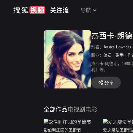
导航
杰西卡·朗
别名：
Jessica Lowndes
职业：
演员
/
歌手
/
作
杰西卡·朗德斯，19
利》等。
分享
全部作品
电视剧
电影
彭伯利庄园的圣诞节
爱之魔法圣诞饰