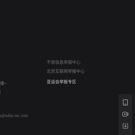
网络暴力有害信息举报
12318 文化市场举报
不良信息举报中心
算法推荐专项举报
北京互联网举报中心
亚运会举报专区
播+
涉历史虚无举报
网络谣言信息专项
版
涉政举报入口
涉未成年人举报
清朗自媒体乱象举报
hu@sohu-inc.com
涉民族宗教有害信息举报
清朗·生活服务类内容举报