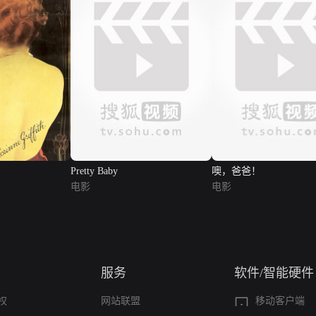
Pretty Baby
噢，爸爸！
电影
电影
服务
软件/智能硬件
权
网站联盟
移动客户端