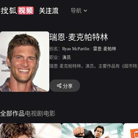
导航
瑞恩·麦克帕特林
别名：
Ryan McPartlin
/
雷恩·麦帕林
职业：
演员
瑞恩·麦克帕特林，演员，主要作品有《超市
分享
全部作品
电视剧
电影