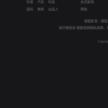
科普
汽车
科技
会员剧场
国风
搞笑
出品人
帮助
搜狐影音
-
搜狐
请仔细阅读
搜狐视频隐私政策
、
Copyri