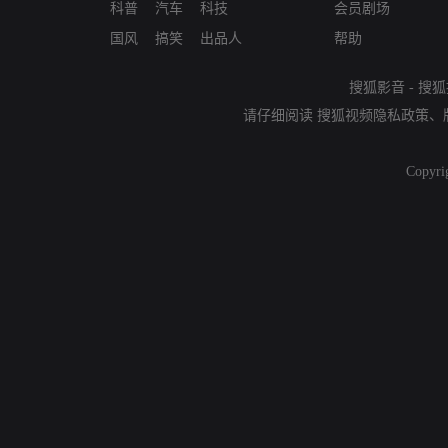
科普
汽车
科技
会员剧场
国风
搞笑
出品人
帮助
搜狐影音
-
搜狐
请仔细阅读
搜狐视频隐私政策
、
Copyri