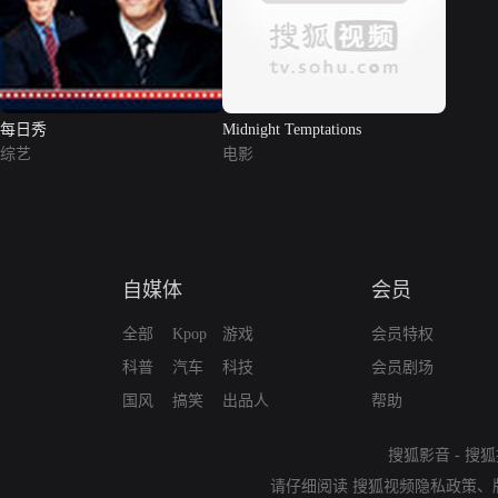
每日秀
Midnight Temptations
综艺
电影
自媒体
会员
全部
Kpop
游戏
会员特权
科普
汽车
科技
会员剧场
国风
搞笑
出品人
帮助
搜狐影音
-
搜狐
请仔细阅读
搜狐视频隐私政策
、