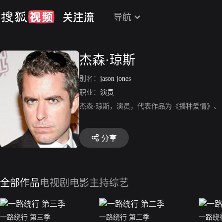
导航
杰森·琼斯
别名：
jason jones
职业：
演员
杰森·琼斯，演员，代表作品为《播种爱情》
分享
全部作品
电视剧
电影
主持综艺
一路绕行 第三季
一路绕行 第二季
一路绕