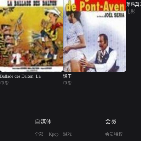
莱昂莫汉神
Sinner
电影
Ballade des Dalton, La
饼干
电影
电影
自媒体
会员
全部
Kpop
游戏
会员特权