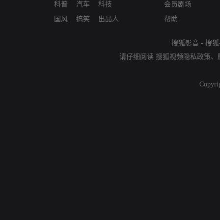
科普
汽车
科技
会员剧场
国风
搞笑
出品人
帮助
搜狐影音
-
搜狐
请仔细阅读
搜狐视频隐私政策
、
Copyri