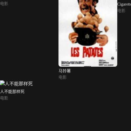
电影
Cigarett
Pépées
电影
马铃薯
电影
人不能那样死
电影