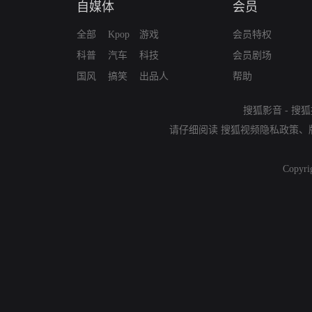
自媒体
会员
全部
Kpop
游戏
会员特权
科普
汽车
科技
会员剧场
国风
搞笑
出品人
帮助
搜狐影音
-
搜狐
请仔细阅读
搜狐视频隐私政策
、
Copyri