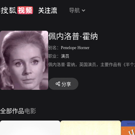
导航
佩内洛普·霍纳
别名：
Penelope Horner
职业：
演员
佩内洛普·霍纳，英国演员，主要作品有《半个六便士》、《
分享
全部作品
电影