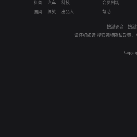
科普
汽车
科技
会员剧场
国风
搞笑
出品人
帮助
搜狐影音
-
搜狐
请仔细阅读
搜狐视频隐私政策
、
Copyri