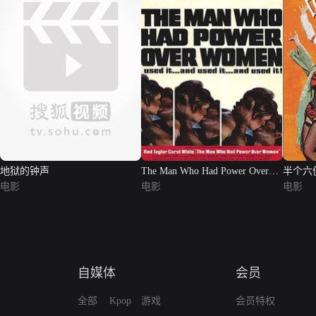
地狱的钟声
The Man Who Had Power Over
半个六
电影
Women
电影
电影
自媒体
会员
全部
Kpop
游戏
会员特权