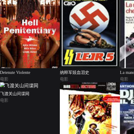
Detenute Violente
纳粹军妓血泪史
La mano
电影
电影
电影
飞渡关山间谍网
电影