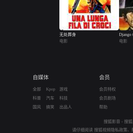
无处葬身
Django 
电影
电影
自媒体
会员
全部
Kpop
游戏
会员特权
科普
汽车
科技
会员剧场
国风
搞笑
出品人
帮助
搜狐影音
-
搜狐
请仔细阅读
搜狐视频隐私政策
、