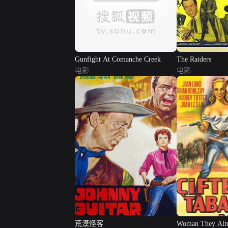
Gunfight At Comanche Creek
The Raiders
电影
电影
荒漠怪客
Woman They Alm