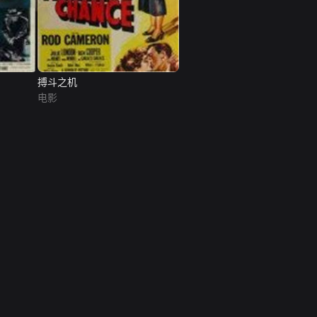
搏斗之机
电影