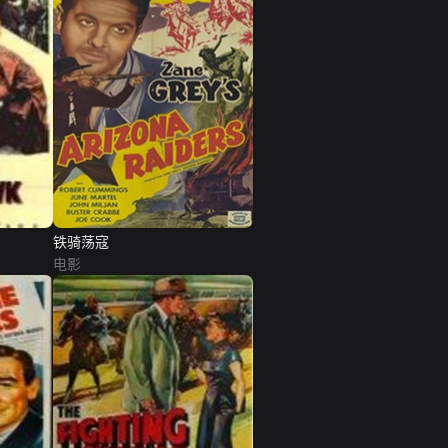
铁骑荡寇
电影