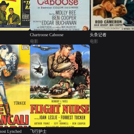
Chartroose Caboose
头条记者
电影
电影
ost Lynched
飞行护士