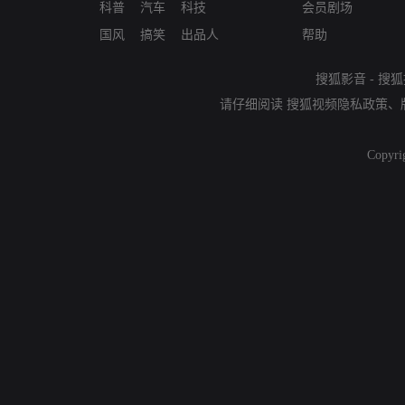
科普
汽车
科技
会员剧场
国风
搞笑
出品人
帮助
搜狐影音
-
搜狐
请仔细阅读
搜狐视频隐私政策
、
Copyri