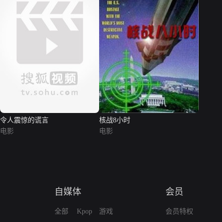
令人震惊的谎言
核战8小时
电影
电影
自媒体
会员
全部
Kpop
游戏
会员特权