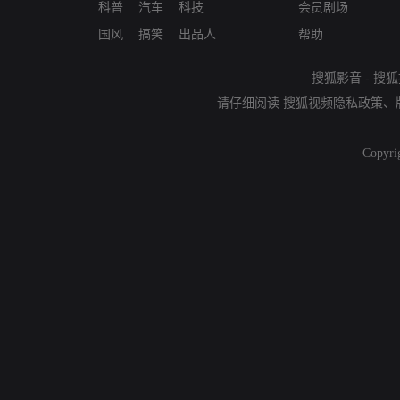
科普
汽车
科技
会员剧场
国风
搞笑
出品人
帮助
搜狐影音
-
搜狐
请仔细阅读
搜狐视频隐私政策
、
Copyri