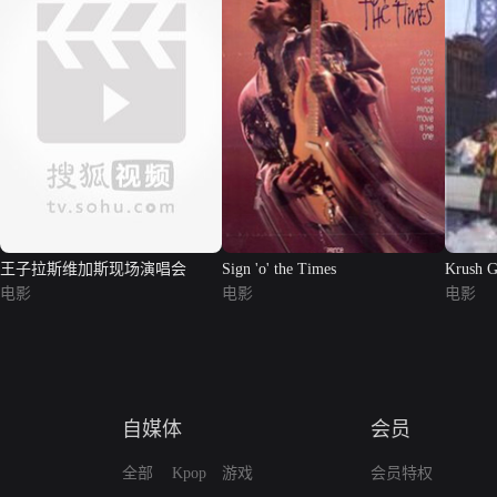
王子拉斯维加斯现场演唱会
Sign 'o' the Times
Krush G
电影
电影
电影
自媒体
会员
全部
Kpop
游戏
会员特权