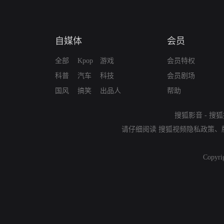
自媒体
会员
全部
Kpop
游戏
会员特权
科普
汽车
科技
会员剧场
国风
搞笑
出品人
帮助
搜狐影音
-
搜狐
请仔细阅读
搜狐视频隐私政策
、
Copyri