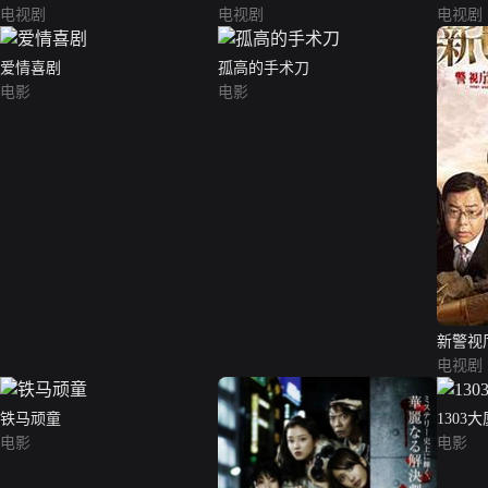
电视剧
电视剧
电视剧
爱情喜剧
孤高的手术刀
电影
电影
新警视
电视剧
铁马顽童
1303大
电影
电影