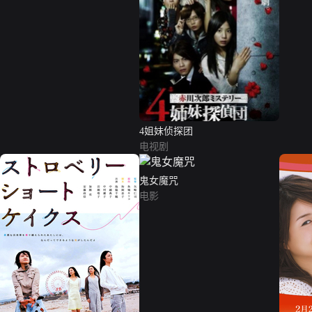
4姐妹侦探团
电视剧
鬼女魔咒
电影