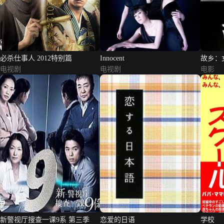
必杀仕事人 2012特别篇
Innocent
故乡：
电视剧
电视剧
电影
新警视厅搜查一课9系 第三季
恋爱的日语
学校