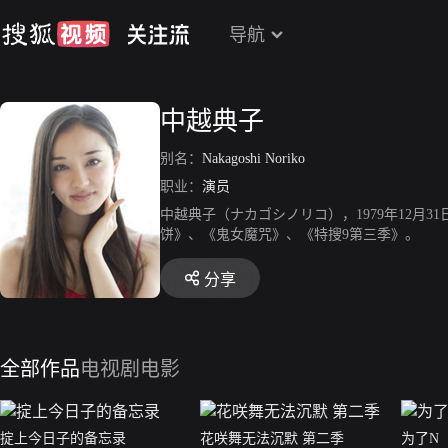
导航
中越典子
别名：
Nakagoshi Noriko
职业：
演员
中越典子（ナカゴシノリコ），1979年12
饼》、《鬼女魔咒》、《特搜9第三季》。
分享
全部作品
电视剧
电影
掟上今日子的备忘录
花咲舞无法沉默 第二季
为了N