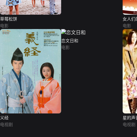
草莓松饼
女人们
电影
电影
恋文日和
电影
义经
星的声
电视剧
电视剧