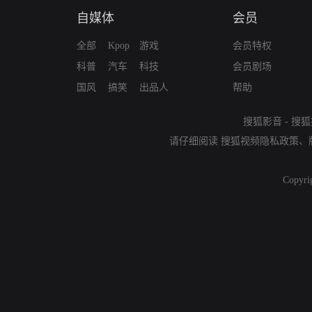
自媒体
会员
全部
Kpop
游戏
会员特权
科普
汽车
科技
会员剧场
国风
搞笑
出品人
帮助
搜狐影音
-
搜狐
请仔细阅读
搜狐视频隐私政策
、
Copyri