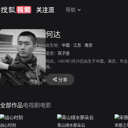
导航
何达
出生地：
中国
/
江苏
/
南京
星座：
双子座
何达，1983年5月28日出生于中国，演员，
等。
分享
全部作品
电视剧
电影
战心时刻
青山绿水那朵云
宋慈之