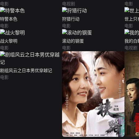
电影
电视剧
电影
特警本色
狩猎行动
世上只
电影
电影
电影
战火黎明
滚动的钢蛋
我的白
电影
电影
电视剧
剧组风云之日本男优穿越记
电影