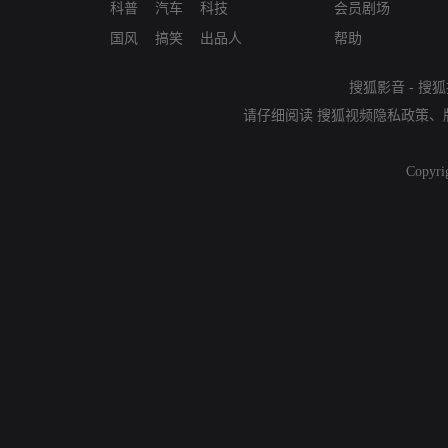
科普
汽车
科技
会员剧场
国风
搞笑
出品人
帮助
搜狐影音
-
搜狐
请仔细阅读
搜狐视频隐私政策
、
Copyri