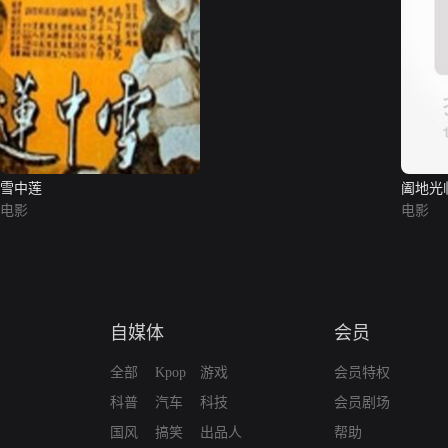
雪中莲
阖地光
电影
电影
自媒体
会员
全部
Kpop
游戏
会员特权
科普
汽车
科技
会员剧场
国风
搞笑
出品人
帮助