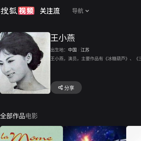
导航
王小燕
出生地：
中国
/
江苏
王小燕，演员，主要作品有《冰糖葫芦》、《
分享
全部作品
电影