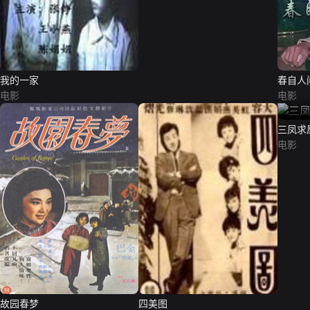
我的一家
春自人
电影
电影
三凤求
电影
故园春梦
四美图