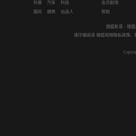
科普
汽车
科技
会员剧场
国风
搞笑
出品人
帮助
搜狐影音
-
搜狐
请仔细阅读
搜狐视频隐私政策
、
Copyri