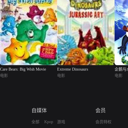
Care Bears: Big Wish Movie
Extreme Dinosaurs
企鹅与
电影
电影
电影
自媒体
会员
全部
Kpop
游戏
会员特权