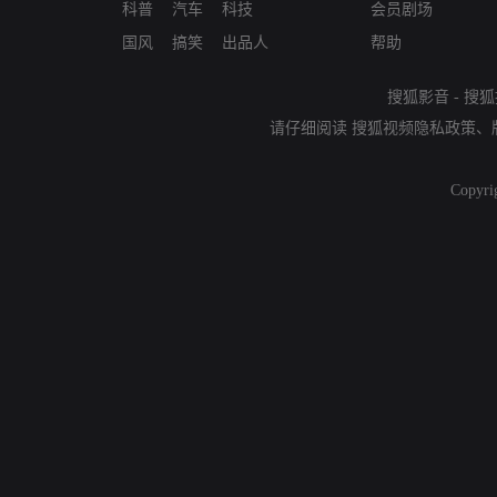
科普
汽车
科技
会员剧场
国风
搞笑
出品人
帮助
搜狐影音
-
搜狐
请仔细阅读
搜狐视频隐私政策
、
Copyri