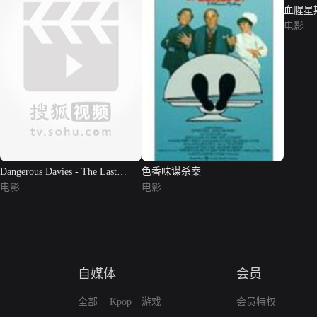
血腥星期天
Sunda
电影
Dangerous Davies - The Last
色香味谋杀案
Detec...
电影
电影
自媒体
会员
全部
Kpop
游戏
会员特权