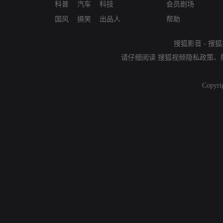
科普
汽车
科技
会员剧场
国风
搞笑
出品人
帮助
搜狐影音
-
搜狐
请仔细阅读
搜狐视频隐私政策
、
Copyri