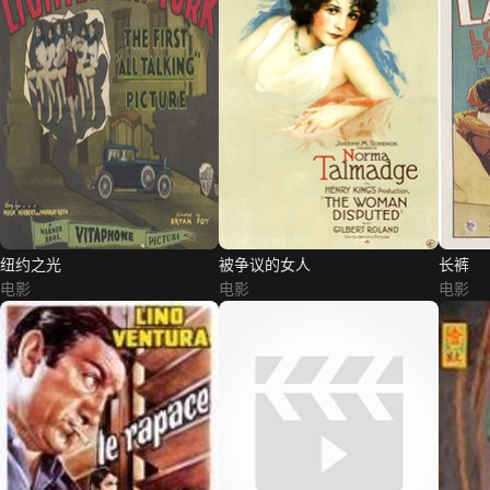
纽约之光
被争议的女人
长裤
电影
电影
电影