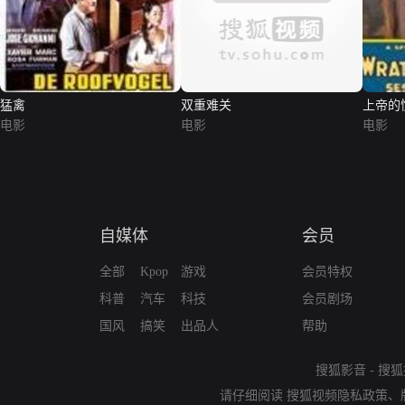
猛禽
双重难关
上帝的
电影
电影
电影
自媒体
会员
全部
Kpop
游戏
会员特权
科普
汽车
科技
会员剧场
国风
搞笑
出品人
帮助
搜狐影音
-
搜狐
请仔细阅读
搜狐视频隐私政策
、