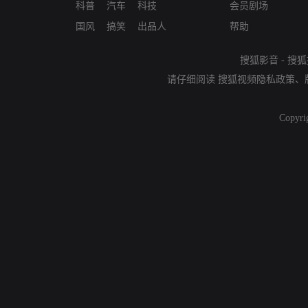
科普
汽车
科技
会员剧场
国风
搞笑
出品人
帮助
搜狐影音
-
搜狐
请仔细阅读
搜狐视频隐私政策
、
Copyri