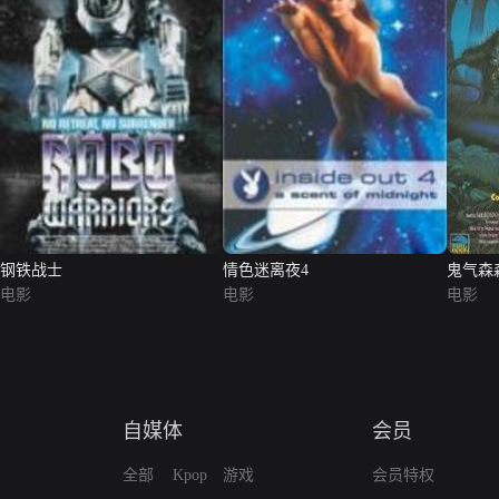
钢铁战士
情色迷离夜4
鬼气森
电影
电影
电影
自媒体
会员
全部
Kpop
游戏
会员特权