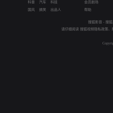
科普
汽车
科技
会员剧场
国风
搞笑
出品人
帮助
搜狐影音
-
搜狐
请仔细阅读
搜狐视频隐私政策
、
Copyri