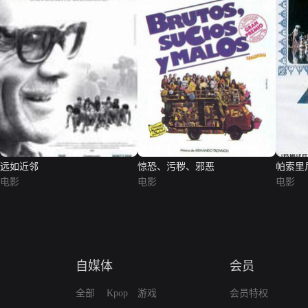
远如近邻
惊恐、污秽、邪恶
帕索里
电影
电影
夜
电影
自媒体
会员
全部
Kpop
游戏
会员特权