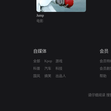
Jump
电影
自媒体
会员
全部
Kpop
游戏
会员特
科普
汽车
科技
会员剧
国风
搞笑
出品人
帮助
请仔细阅读
搜