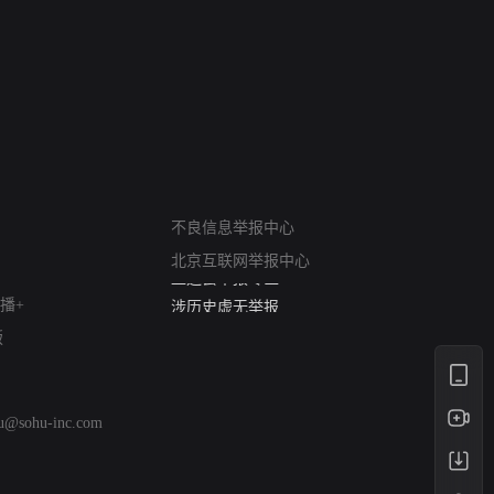
网络暴力有害信息举报
12318 文化市场举报
不良信息举报中心
算法推荐专项举报
北京互联网举报中心
亚运会举报专区
涉历史虚无举报
播+
网络谣言信息专项
版
涉政举报入口
涉未成年人举报
清朗自媒体乱象举报
hu@sohu-inc.com
涉民族宗教有害信息举报
清朗·生活服务类内容举报