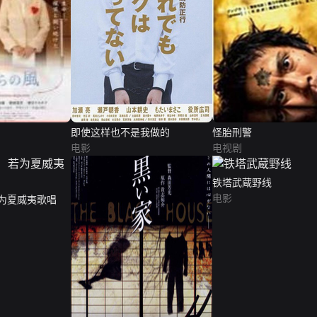
即使这样也不是我做的
怪胎刑警
电影
电视剧
铁塔武蔵野线
电影
！若为夏威夷歌唱