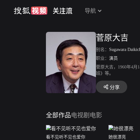
导航
菅原大吉
别名：
Sugawara Daikic
职业：
演员
菅原大吉，1960年
班》等。
分享
全部作品
电视剧
电影
看不见听不见也爱你
她很漂亮