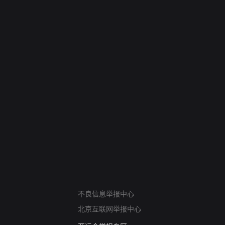
网络暴力有害信息举报
不良信息举报中心
12318 文化市场举报
北京互联网举报中心
算法推荐专项举报