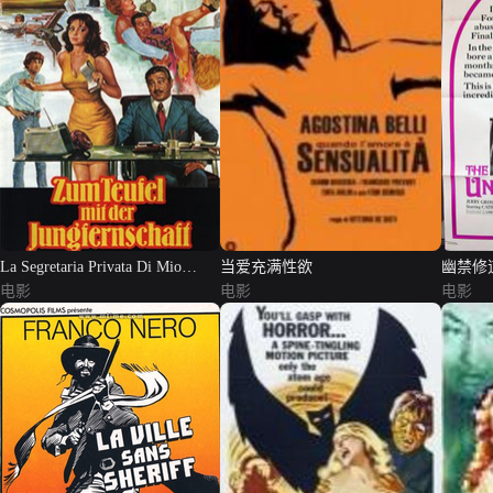
La Segretaria Privata Di Mio
当爱充满性欲
幽禁修
Padre
电影
电影
电影