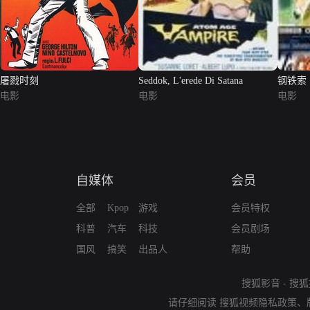
屠戮时刻
Seddok, L'erede Di Satana
钢铁索
电影
电影
电影
自媒体
会员
全部
Kpop
游戏
会员特权
科普
汽车
科技
会员剧场
国风
搞笑
出品人
帮助
搜狐影音
-
搜狐
请仔细阅读
搜狐视频隐私政策
、