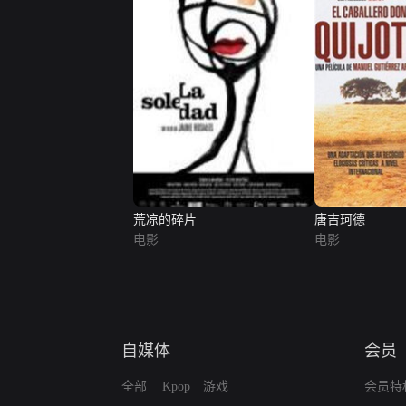
荒凉的碎片
唐吉珂德
电影
电影
自媒体
会员
全部
Kpop
游戏
会员特