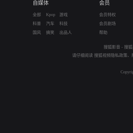
自媒体
会员
全部
Kpop
游戏
会员特权
科普
汽车
科技
会员剧场
国风
搞笑
出品人
帮助
搜狐影音
-
搜狐
请仔细阅读
搜狐视频隐私政策
、
Copyri