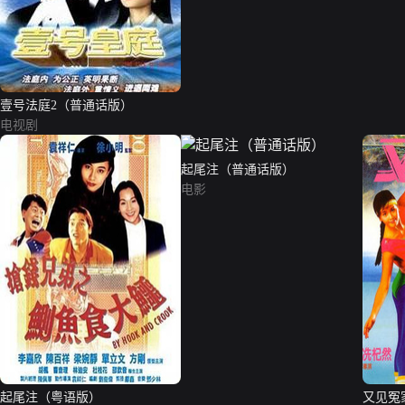
壹号法庭2（普通话版）
电视剧
起尾注（普通话版）
电影
起尾注（粤语版）
又见冤