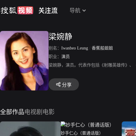
导航
梁婉静
别名：
Iwanbeo Leung
/
香蕉船姐姐
职业：
演员
梁婉静，演员。代表作包括《射雕英雄传》、
分享
全部作品
电视剧
电影
妙手仁心（普通话版）