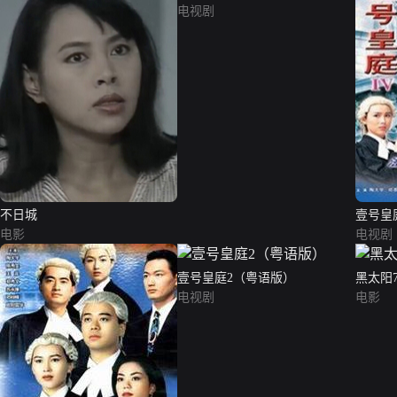
电视剧
不日城
壹号皇
电影
电视剧
壹号皇庭2（粤语版）
黑太阳
电视剧
电影